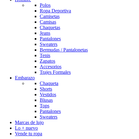
Polos
Ropa Deportiva
Camisetas
Camisas
Chaquetas
Jeans
Pantalones
Sweaters
Bermudas / Pantalonetas
Tenis
Zapatos
Accesorios
Trajes Formales
Embarazo
Chaqueta
Shorts
Vestidos
Blusas
Tops
Pantalones
Sweaters
Marcas de lujo
Lo + nuevo
Vende tu ropa