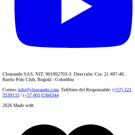
Closeando SAS. NIT: 901992703-3. Dirección: Cra. 21 #87-48,
Barrio Polo Club, Bogotá - Colombia
Correo:
info@closeando.com
, Teléfono del Responsable:
(+57) 321
3539133
/
(+57 601)5384344
2026 Made with