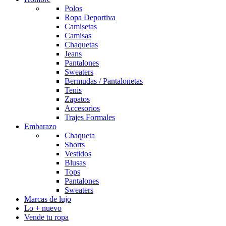
Polos
Ropa Deportiva
Camisetas
Camisas
Chaquetas
Jeans
Pantalones
Sweaters
Bermudas / Pantalonetas
Tenis
Zapatos
Accesorios
Trajes Formales
Embarazo
Chaqueta
Shorts
Vestidos
Blusas
Tops
Pantalones
Sweaters
Marcas de lujo
Lo + nuevo
Vende tu ropa