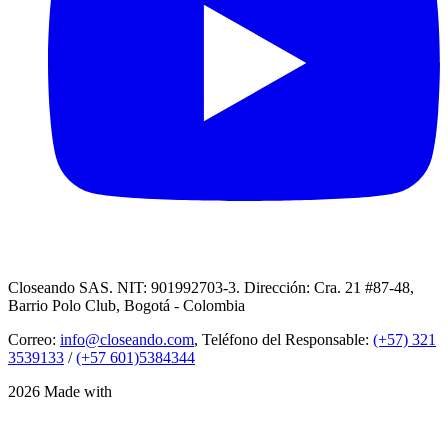
Closeando SAS. NIT: 901992703-3. Dirección: Cra. 21 #87-48,
Barrio Polo Club, Bogotá - Colombia
Correo:
info@closeando.com
, Teléfono del Responsable:
(+57) 321
3539133
/
(+57 601)5384344
2026 Made with