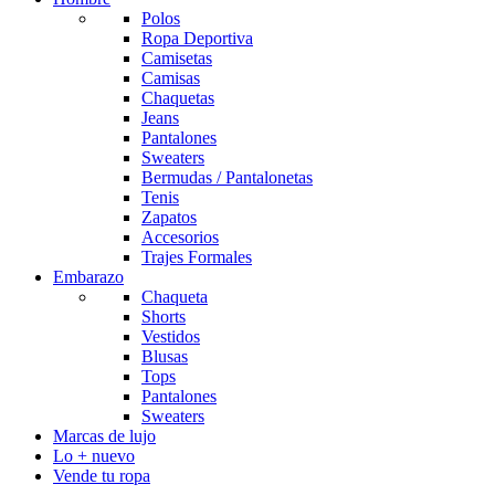
Polos
Ropa Deportiva
Camisetas
Camisas
Chaquetas
Jeans
Pantalones
Sweaters
Bermudas / Pantalonetas
Tenis
Zapatos
Accesorios
Trajes Formales
Embarazo
Chaqueta
Shorts
Vestidos
Blusas
Tops
Pantalones
Sweaters
Marcas de lujo
Lo + nuevo
Vende tu ropa