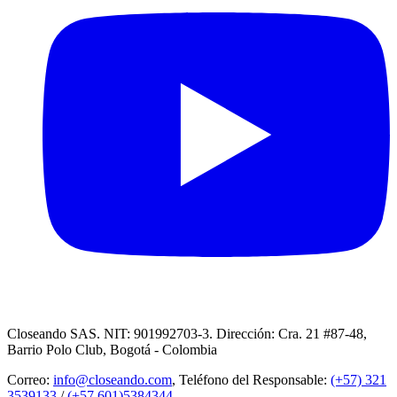
Closeando SAS. NIT: 901992703-3. Dirección: Cra. 21 #87-48,
Barrio Polo Club, Bogotá - Colombia
Correo:
info@closeando.com
, Teléfono del Responsable:
(+57) 321
3539133
/
(+57 601)5384344