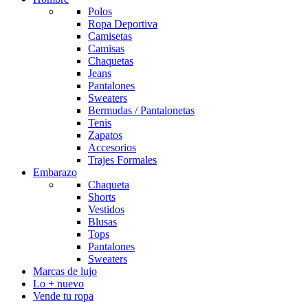
Polos
Ropa Deportiva
Camisetas
Camisas
Chaquetas
Jeans
Pantalones
Sweaters
Bermudas / Pantalonetas
Tenis
Zapatos
Accesorios
Trajes Formales
Embarazo
Chaqueta
Shorts
Vestidos
Blusas
Tops
Pantalones
Sweaters
Marcas de lujo
Lo + nuevo
Vende tu ropa