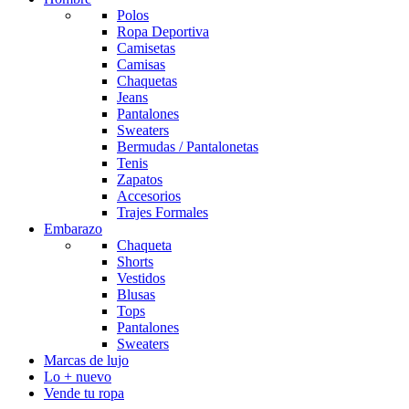
Polos
Ropa Deportiva
Camisetas
Camisas
Chaquetas
Jeans
Pantalones
Sweaters
Bermudas / Pantalonetas
Tenis
Zapatos
Accesorios
Trajes Formales
Embarazo
Chaqueta
Shorts
Vestidos
Blusas
Tops
Pantalones
Sweaters
Marcas de lujo
Lo + nuevo
Vende tu ropa