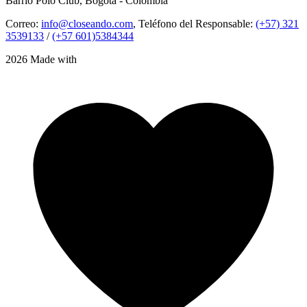
Barrio Polo Club, Bogotá - Colombia
Correo:
info@closeando.com
, Teléfono del Responsable:
(+57) 321
3539133
/
(+57 601)5384344
2026 Made with