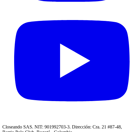
Closeando SAS. NIT: 901992703-3. Dirección: Cra. 21 #87-48,