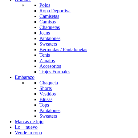
Polos
Ropa Deportiva
Camisetas
Camisas
Chaquetas
Jeans
Pantalones
Sweaters
Bermudas / Pantalonetas
Tenis
Zapatos
Accesorios
Trajes Formales
Embarazo
Chaqueta
Shorts
Vestidos
Blusas
Tops
Pantalones
Sweaters
Marcas de lujo
Lo + nuevo
Vende tu ropa