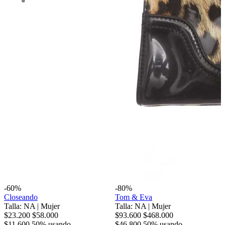
-60%
-80%
Closeando
Tom & Eva
Talla: NA
|
Mujer
Talla: NA
|
Mujer
$23.200
$58.000
$93.600
$468.000
$11.600
50% usando
$46.800
50% usando