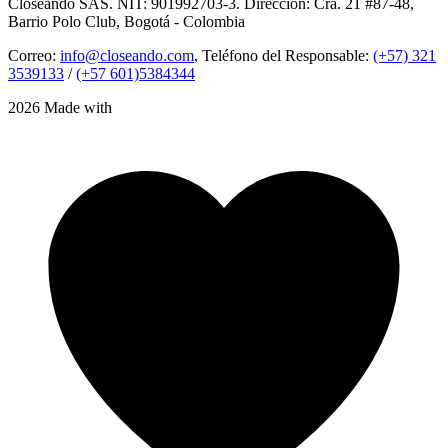
Closeando SAS. NIT: 901992703-3. Dirección: Cra. 21 #87-48,
Barrio Polo Club, Bogotá - Colombia
Correo:
info@closeando.com
, Teléfono del Responsable:
(+57) 321
3539133
/
(+57 601)5384344
2026 Made with