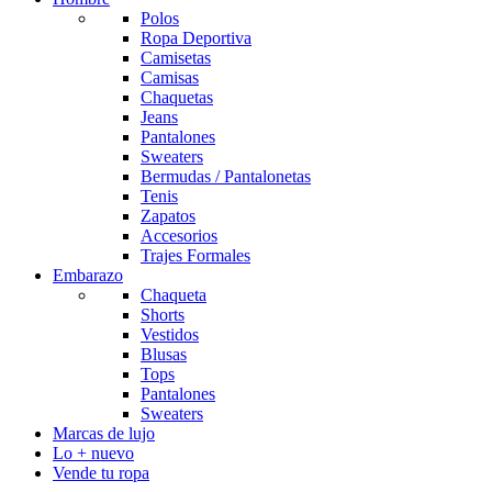
Polos
Ropa Deportiva
Camisetas
Camisas
Chaquetas
Jeans
Pantalones
Sweaters
Bermudas / Pantalonetas
Tenis
Zapatos
Accesorios
Trajes Formales
Embarazo
Chaqueta
Shorts
Vestidos
Blusas
Tops
Pantalones
Sweaters
Marcas de lujo
Lo + nuevo
Vende tu ropa