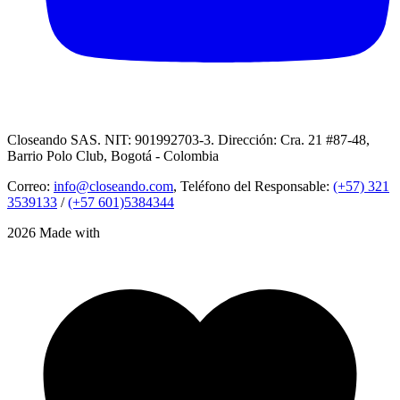
Closeando SAS. NIT: 901992703-3. Dirección: Cra. 21 #87-48,
Barrio Polo Club, Bogotá - Colombia
Correo:
info@closeando.com
, Teléfono del Responsable:
(+57) 321
3539133
/
(+57 601)5384344
2026 Made with