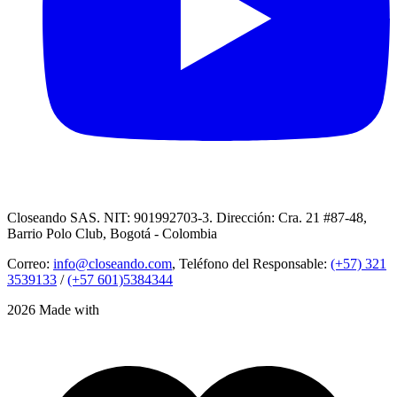
Closeando SAS. NIT: 901992703-3. Dirección: Cra. 21 #87-48,
Barrio Polo Club, Bogotá - Colombia
Correo:
info@closeando.com
, Teléfono del Responsable:
(+57) 321
3539133
/
(+57 601)5384344
2026 Made with