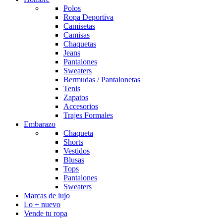
Polos
Ropa Deportiva
Camisetas
Camisas
Chaquetas
Jeans
Pantalones
Sweaters
Bermudas / Pantalonetas
Tenis
Zapatos
Accesorios
Trajes Formales
Embarazo
Chaqueta
Shorts
Vestidos
Blusas
Tops
Pantalones
Sweaters
Marcas de lujo
Lo + nuevo
Vende tu ropa