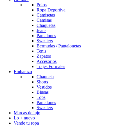
Polos
Ropa Deportiva
Camisetas
Camisas
Chaquetas
Jeans
Pantalones
Sweaters
Bermudas / Pantalonetas
Tenis
Zapatos
Accesorios
Trajes Formales
Embarazo
Chaqueta
Shorts
Vestidos
Blusas
Tops
Pantalones
Sweaters
Marcas de lujo
Lo + nuevo
Vende tu ropa