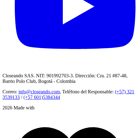
Closeando SAS. NIT: 901992703-3. Dirección: Cra. 21 #87-48,
Barrio Polo Club, Bogotá - Colombia
Correo:
info@closeando.com
, Teléfono del Responsable:
(+57) 321
3539133
/
(+57 601)5384344
2026 Made with