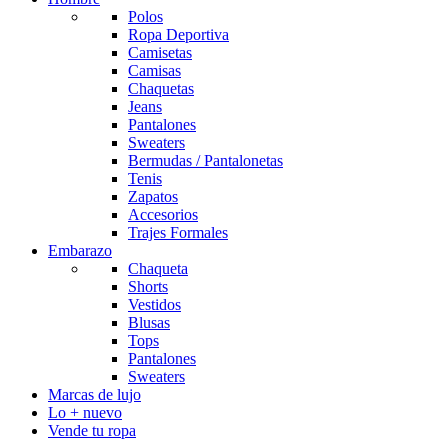
Polos
Ropa Deportiva
Camisetas
Camisas
Chaquetas
Jeans
Pantalones
Sweaters
Bermudas / Pantalonetas
Tenis
Zapatos
Accesorios
Trajes Formales
Embarazo
Chaqueta
Shorts
Vestidos
Blusas
Tops
Pantalones
Sweaters
Marcas de lujo
Lo + nuevo
Vende tu ropa