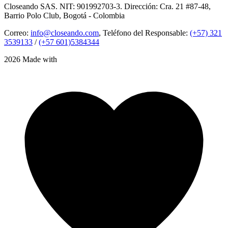
Closeando SAS. NIT: 901992703-3. Dirección: Cra. 21 #87-48,
Barrio Polo Club, Bogotá - Colombia
Correo:
info@closeando.com
, Teléfono del Responsable:
(+57) 321
3539133
/
(+57 601)5384344
2026 Made with