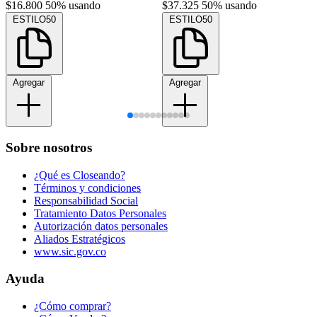
$16.800
50% usando
$37.325
50% usando
ESTILO50
ESTILO50
Agregar
Agregar
Sobre nosotros
¿Qué es Closeando?
Términos y condiciones
Responsabilidad Social
Tratamiento Datos Personales
Autorización datos personales
Aliados Estratégicos
www.sic.gov.co
Ayuda
¿Cómo comprar?