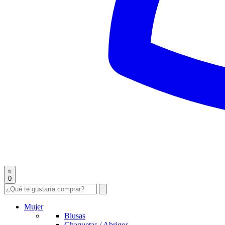
0
Mujer
Blusas
Chaquetas / Abrigos