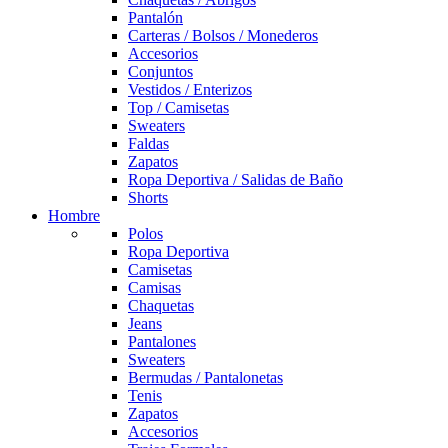
Pantalón
Carteras / Bolsos / Monederos
Accesorios
Conjuntos
Vestidos / Enterizos
Top / Camisetas
Sweaters
Faldas
Zapatos
Ropa Deportiva / Salidas de Baño
Shorts
Hombre
Polos
Ropa Deportiva
Camisetas
Camisas
Chaquetas
Jeans
Pantalones
Sweaters
Bermudas / Pantalonetas
Tenis
Zapatos
Accesorios