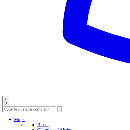
0
Mujer
Blusas
Chaquetas / Abrigos