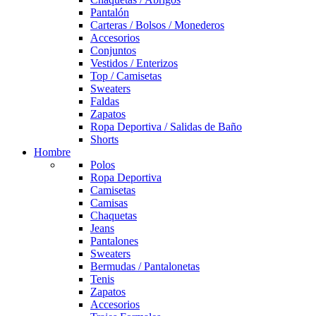
Pantalón
Carteras / Bolsos / Monederos
Accesorios
Conjuntos
Vestidos / Enterizos
Top / Camisetas
Sweaters
Faldas
Zapatos
Ropa Deportiva / Salidas de Baño
Shorts
Hombre
Polos
Ropa Deportiva
Camisetas
Camisas
Chaquetas
Jeans
Pantalones
Sweaters
Bermudas / Pantalonetas
Tenis
Zapatos
Accesorios