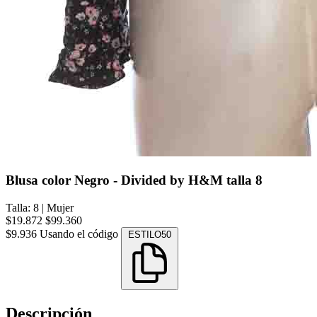
Blusa color Negro - Divided by H&M talla 8
Talla: 8
|
Mujer
$19.872
$99.360
$9.936
Usando el código
ESTILO50
Descripción