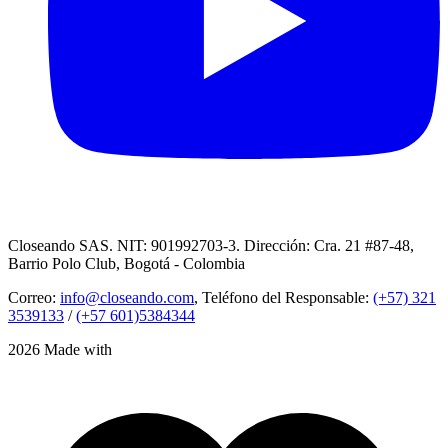
Closeando SAS. NIT: 901992703-3. Dirección: Cra. 21 #87-48,
Barrio Polo Club, Bogotá - Colombia
Correo:
info@closeando.com
, Teléfono del Responsable:
(+57) 321
3539133
/
(+57 601)5384344
2026 Made with