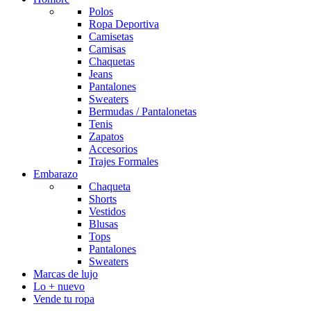
Polos
Ropa Deportiva
Camisetas
Camisas
Chaquetas
Jeans
Pantalones
Sweaters
Bermudas / Pantalonetas
Tenis
Zapatos
Accesorios
Trajes Formales
Embarazo
Chaqueta
Shorts
Vestidos
Blusas
Tops
Pantalones
Sweaters
Marcas de lujo
Lo + nuevo
Vende tu ropa