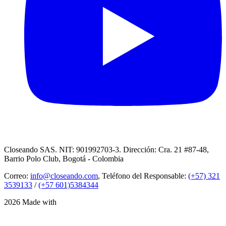
Closeando SAS. NIT: 901992703-3. Dirección: Cra. 21 #87-48,
Barrio Polo Club, Bogotá - Colombia
Correo:
info@closeando.com
, Teléfono del Responsable:
(+57) 321
3539133
/
(+57 601)5384344
2026 Made with