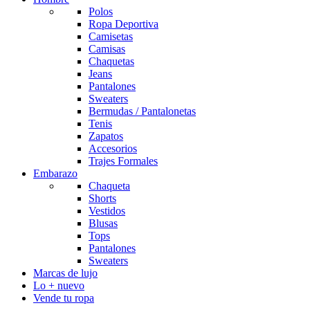
Polos
Ropa Deportiva
Camisetas
Camisas
Chaquetas
Jeans
Pantalones
Sweaters
Bermudas / Pantalonetas
Tenis
Zapatos
Accesorios
Trajes Formales
Embarazo
Chaqueta
Shorts
Vestidos
Blusas
Tops
Pantalones
Sweaters
Marcas de lujo
Lo + nuevo
Vende tu ropa