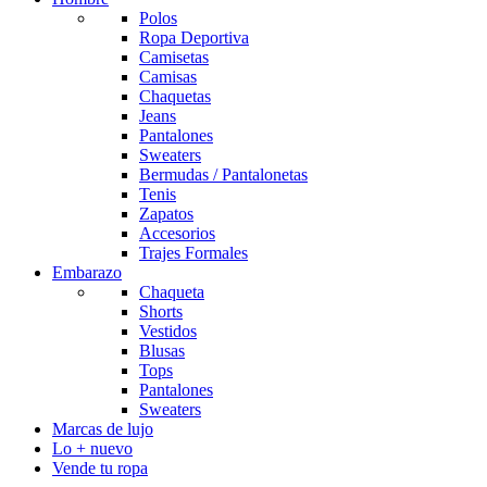
Polos
Ropa Deportiva
Camisetas
Camisas
Chaquetas
Jeans
Pantalones
Sweaters
Bermudas / Pantalonetas
Tenis
Zapatos
Accesorios
Trajes Formales
Embarazo
Chaqueta
Shorts
Vestidos
Blusas
Tops
Pantalones
Sweaters
Marcas de lujo
Lo + nuevo
Vende tu ropa