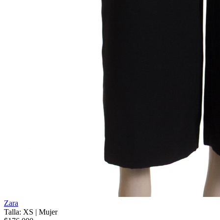
Zara
Talla: XS
|
Mujer