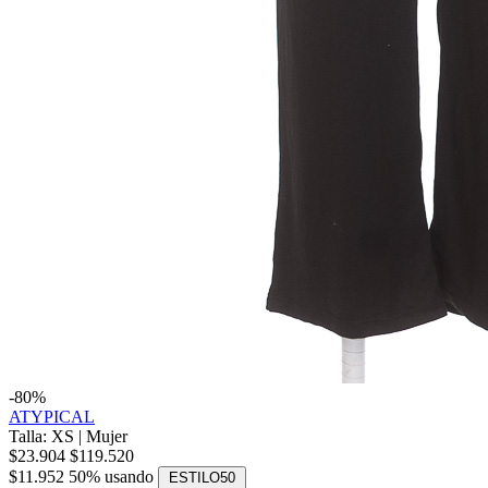
-80%
ATYPICAL
Talla: XS
|
Mujer
$23.904
$119.520
$11.952
50% usando
ESTILO50