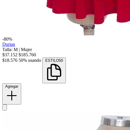
-80%
Durian
Talla: M
|
Mujer
$37.152
$185.760
$18.576
50% usando
ESTILO50
Agregar