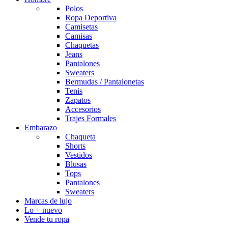
Polos
Ropa Deportiva
Camisetas
Camisas
Chaquetas
Jeans
Pantalones
Sweaters
Bermudas / Pantalonetas
Tenis
Zapatos
Accesorios
Trajes Formales
Embarazo
Chaqueta
Shorts
Vestidos
Blusas
Tops
Pantalones
Sweaters
Marcas de lujo
Lo + nuevo
Vende tu ropa