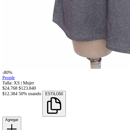
-80%
People
Talla: XS
|
Mujer
$24.768
$123.840
$12.384
50% usando
ESTILO50
Agregar