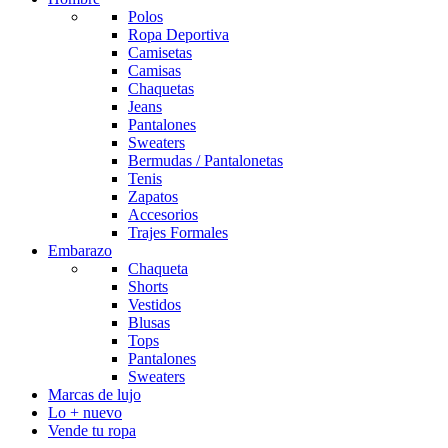
Polos
Ropa Deportiva
Camisetas
Camisas
Chaquetas
Jeans
Pantalones
Sweaters
Bermudas / Pantalonetas
Tenis
Zapatos
Accesorios
Trajes Formales
Embarazo
Chaqueta
Shorts
Vestidos
Blusas
Tops
Pantalones
Sweaters
Marcas de lujo
Lo + nuevo
Vende tu ropa