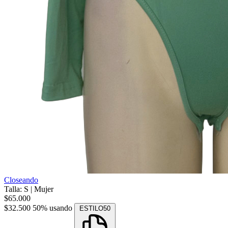
Closeando
Talla: S
|
Mujer
$65.000
$32.500
50% usando
ESTILO50