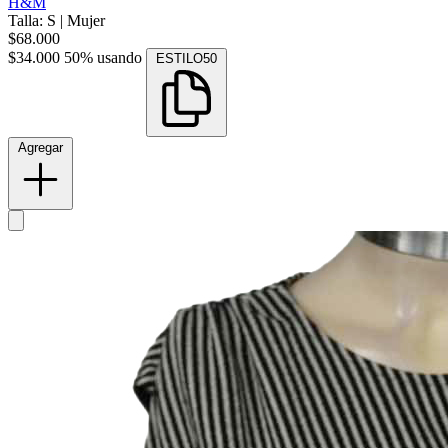
H&M
Talla: S
|
Mujer
$68.000
$34.000
50% usando
ESTILO50
Agregar