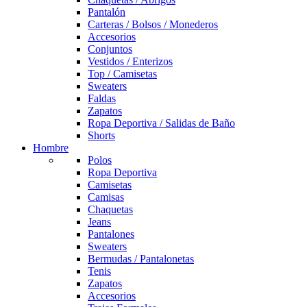
Pantalón
Carteras / Bolsos / Monederos
Accesorios
Conjuntos
Vestidos / Enterizos
Top / Camisetas
Sweaters
Faldas
Zapatos
Ropa Deportiva / Salidas de Baño
Shorts
Hombre
Polos
Ropa Deportiva
Camisetas
Camisas
Chaquetas
Jeans
Pantalones
Sweaters
Bermudas / Pantalonetas
Tenis
Zapatos
Accesorios