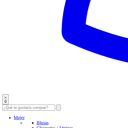
0
Mujer
Blusas
Chaquetas / Abrigos