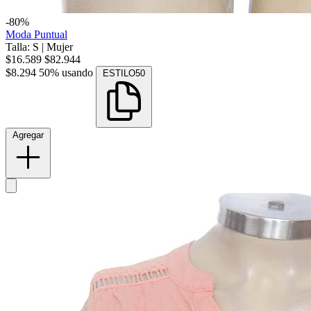
-80%
Moda Puntual
Talla: S
|
Mujer
$16.589
$82.944
$8.294
50% usando
ESTILO50
Agregar