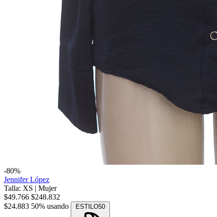
-80%
Jennifer López
Talla: XS
|
Mujer
$49.766
$248.832
$24.883
50% usando
ESTILO50