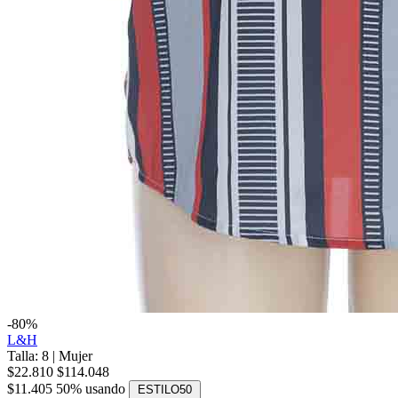
-80%
L&H
Talla: 8
|
Mujer
$22.810
$114.048
$11.405
50% usando
ESTILO50