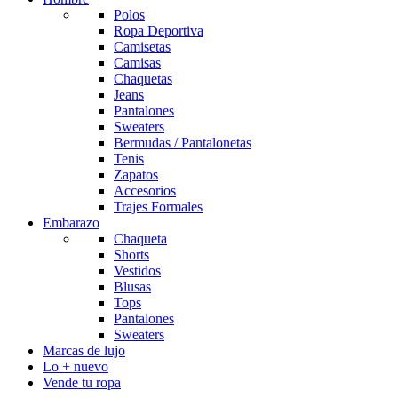
Polos
Ropa Deportiva
Camisetas
Camisas
Chaquetas
Jeans
Pantalones
Sweaters
Bermudas / Pantalonetas
Tenis
Zapatos
Accesorios
Trajes Formales
Embarazo
Chaqueta
Shorts
Vestidos
Blusas
Tops
Pantalones
Sweaters
Marcas de lujo
Lo + nuevo
Vende tu ropa