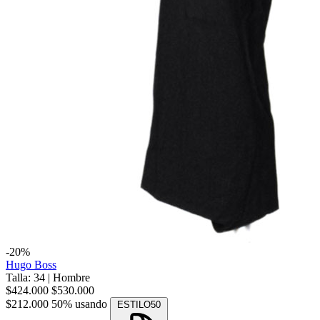
-20%
Hugo Boss
Talla: 34
|
Hombre
$424.000
$530.000
$212.000
50% usando
ESTILO50