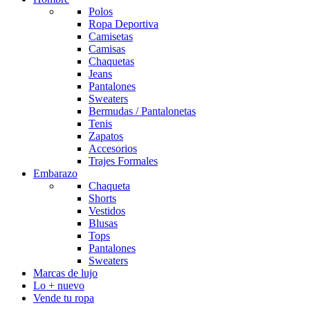
Polos
Ropa Deportiva
Camisetas
Camisas
Chaquetas
Jeans
Pantalones
Sweaters
Bermudas / Pantalonetas
Tenis
Zapatos
Accesorios
Trajes Formales
Embarazo
Chaqueta
Shorts
Vestidos
Blusas
Tops
Pantalones
Sweaters
Marcas de lujo
Lo + nuevo
Vende tu ropa