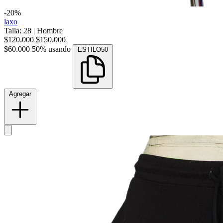
-20%
laxo
Talla: 28
|
Hombre
$120.000
$150.000
$60.000
50% usando
ESTILO50
Agregar