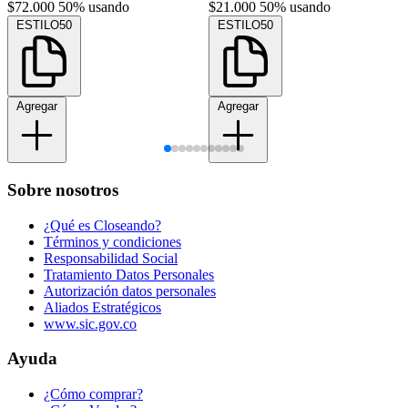
$72.000
50% usando
$21.000
50% usando
ESTILO50
ESTILO50
Agregar
Agregar
Sobre nosotros
¿Qué es Closeando?
Términos y condiciones
Responsabilidad Social
Tratamiento Datos Personales
Autorización datos personales
Aliados Estratégicos
www.sic.gov.co
Ayuda
¿Cómo comprar?