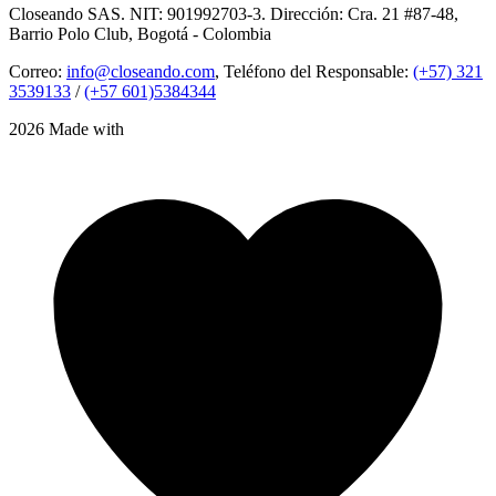
Closeando SAS. NIT: 901992703-3. Dirección: Cra. 21 #87-48,
Barrio Polo Club, Bogotá - Colombia
Correo:
info@closeando.com
, Teléfono del Responsable:
(+57) 321
3539133
/
(+57 601)5384344
2026 Made with