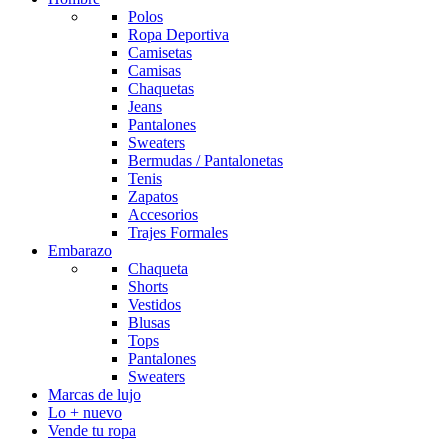
Polos
Ropa Deportiva
Camisetas
Camisas
Chaquetas
Jeans
Pantalones
Sweaters
Bermudas / Pantalonetas
Tenis
Zapatos
Accesorios
Trajes Formales
Embarazo
Chaqueta
Shorts
Vestidos
Blusas
Tops
Pantalones
Sweaters
Marcas de lujo
Lo + nuevo
Vende tu ropa