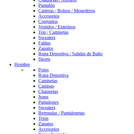
Pantalón
Carteras / Bolsos / Monederos
Accesorios
Conjuntos
Vestidos / Enterizos
Top / Camisetas
Sweaters
Faldas
Zapatos
Ropa Deportiva / Salidas de Baño
Shorts
Hombre
Polos
Ropa Deportiva
Camisetas
Camisas
Chaquetas
Jeans
Pantalones
Sweaters
Bermudas / Pantalonetas
Tenis
Zapatos
Accesorios