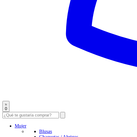
0
Mujer
Blusas
Chaquetas / Abrigos