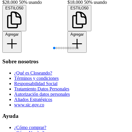
$28.000
50% usando
$18.000
50% usando
ESTILO50
ESTILO50
Agregar
Agregar
Sobre nosotros
¿Qué es Closeando?
Términos y condiciones
Responsabilidad Social
Tratamiento Datos Personales
Autorización datos personales
Aliados Estratégicos
www.sic.gov.co
Ayuda
¿Cómo comprar?