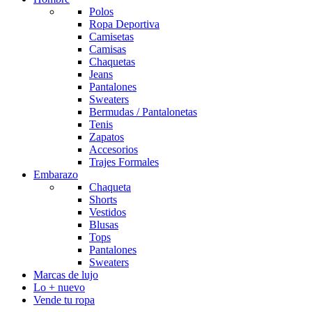
Polos
Ropa Deportiva
Camisetas
Camisas
Chaquetas
Jeans
Pantalones
Sweaters
Bermudas / Pantalonetas
Tenis
Zapatos
Accesorios
Trajes Formales
Embarazo
Chaqueta
Shorts
Vestidos
Blusas
Tops
Pantalones
Sweaters
Marcas de lujo
Lo + nuevo
Vende tu ropa