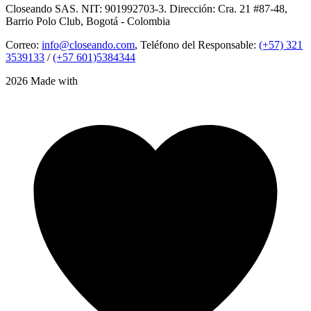
Closeando SAS. NIT: 901992703-3. Dirección: Cra. 21 #87-48,
Barrio Polo Club, Bogotá - Colombia
Correo:
info@closeando.com
, Teléfono del Responsable:
(+57) 321
3539133
/
(+57 601)5384344
2026 Made with