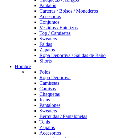
Pantalón
Carteras / Bolsos / Monederos
Accesorios
Conjuntos
Vestidos / Enterizos
Top / Camisetas
Sweaters
Faldas
Zapatos
Ropa Deportiva / Salidas de Baño
Shorts
Hombre
Polos
Ropa Deportiva
Camisetas
Camisas
Chaquetas
Jeans
Pantalones
Sweaters
Bermudas / Pantalonetas
Tenis
Zapatos
Accesorios