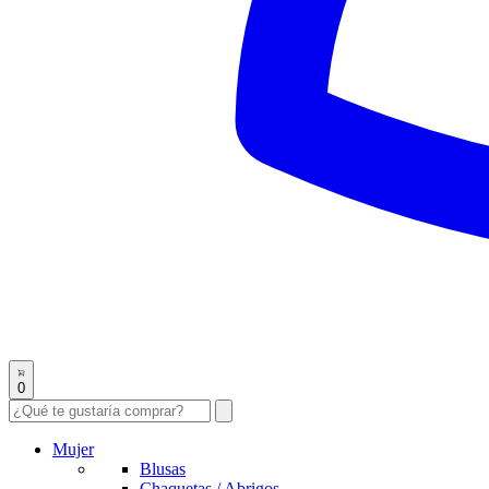
0
Mujer
Blusas
Chaquetas / Abrigos