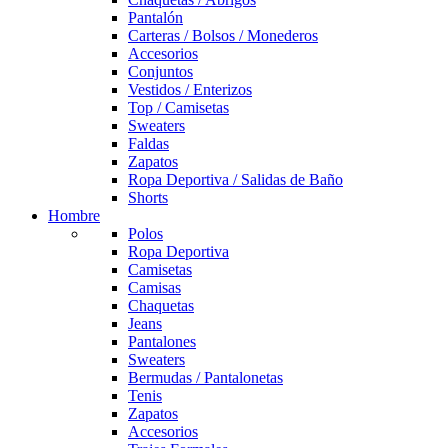
Pantalón
Carteras / Bolsos / Monederos
Accesorios
Conjuntos
Vestidos / Enterizos
Top / Camisetas
Sweaters
Faldas
Zapatos
Ropa Deportiva / Salidas de Baño
Shorts
Hombre
Polos
Ropa Deportiva
Camisetas
Camisas
Chaquetas
Jeans
Pantalones
Sweaters
Bermudas / Pantalonetas
Tenis
Zapatos
Accesorios