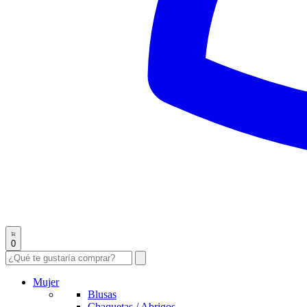
0
Mujer
Blusas
Chaquetas / Abrigos