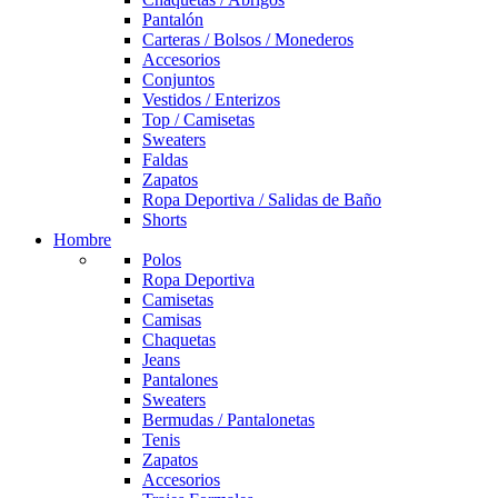
Pantalón
Carteras / Bolsos / Monederos
Accesorios
Conjuntos
Vestidos / Enterizos
Top / Camisetas
Sweaters
Faldas
Zapatos
Ropa Deportiva / Salidas de Baño
Shorts
Hombre
Polos
Ropa Deportiva
Camisetas
Camisas
Chaquetas
Jeans
Pantalones
Sweaters
Bermudas / Pantalonetas
Tenis
Zapatos
Accesorios