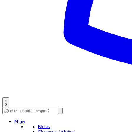
0
Mujer
Blusas
Chaquetas / Abrigos