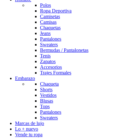
Polos
Ropa Deportiva
Camisetas
Camisas
Chaquetas
Jeans
Pantalones
Sweaters
Bermudas / Pantalonetas
Tenis
Zapatos
Accesorios
Trajes Formales
Embarazo
Chaqueta
Shorts
Vestidos
Blusas
Tops
Pantalones
Sweaters
Marcas de lujo
Lo + nuevo
Vende tu ropa