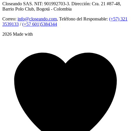
Closeando SAS. NIT: 901992703-3. Dirección: Cra. 21 #87-48,
Barrio Polo Club, Bogotá - Colombia
Correo:
info@closeando.com
, Teléfono del Responsable:
(+57) 321
3539133
/
(+57 601)5384344
2026 Made with