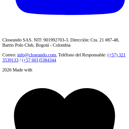
Closeando SAS. NIT: 901992703-3. Dirección: Cra. 21 #87-48,
Barrio Polo Club, Bogotá - Colombia
Correo:
info@closeando.com
, Teléfono del Responsable:
(+57) 321
3539133
/
(+57 601)5384344
2026 Made with