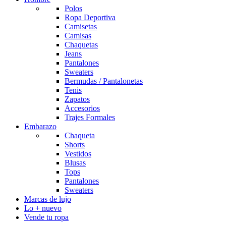
Polos
Ropa Deportiva
Camisetas
Camisas
Chaquetas
Jeans
Pantalones
Sweaters
Bermudas / Pantalonetas
Tenis
Zapatos
Accesorios
Trajes Formales
Embarazo
Chaqueta
Shorts
Vestidos
Blusas
Tops
Pantalones
Sweaters
Marcas de lujo
Lo + nuevo
Vende tu ropa