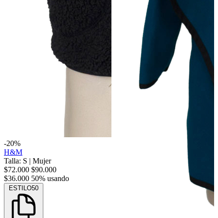
-20%
H&M
Talla: S
|
Mujer
$72.000
$90.000
$36.000
50% usando
ESTILO50