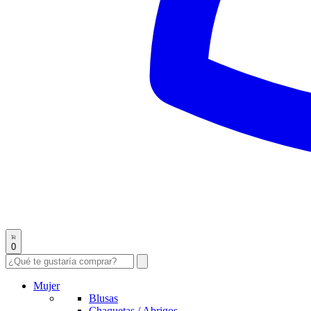
0
Mujer
Blusas
Chaquetas / Abrigos