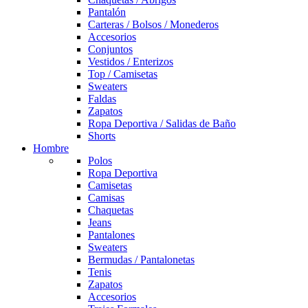
Pantalón
Carteras / Bolsos / Monederos
Accesorios
Conjuntos
Vestidos / Enterizos
Top / Camisetas
Sweaters
Faldas
Zapatos
Ropa Deportiva / Salidas de Baño
Shorts
Hombre
Polos
Ropa Deportiva
Camisetas
Camisas
Chaquetas
Jeans
Pantalones
Sweaters
Bermudas / Pantalonetas
Tenis
Zapatos
Accesorios