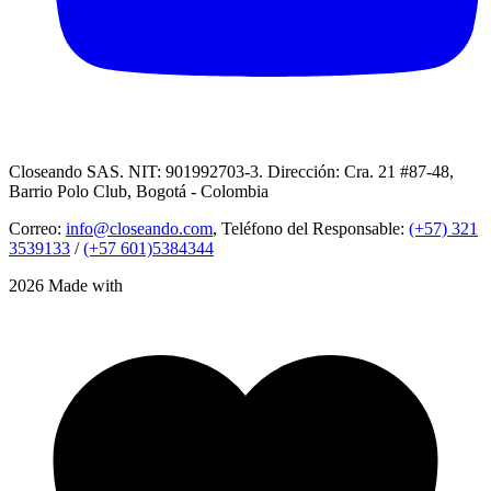
Closeando SAS. NIT: 901992703-3. Dirección: Cra. 21 #87-48,
Barrio Polo Club, Bogotá - Colombia
Correo:
info@closeando.com
, Teléfono del Responsable:
(+57) 321
3539133
/
(+57 601)5384344
2026 Made with