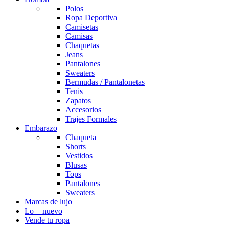
Polos
Ropa Deportiva
Camisetas
Camisas
Chaquetas
Jeans
Pantalones
Sweaters
Bermudas / Pantalonetas
Tenis
Zapatos
Accesorios
Trajes Formales
Embarazo
Chaqueta
Shorts
Vestidos
Blusas
Tops
Pantalones
Sweaters
Marcas de lujo
Lo + nuevo
Vende tu ropa