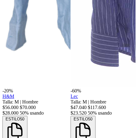
-20%
-60%
H&M
Lec
Talla: M
|
Hombre
Talla: M
|
Hombre
$56.000
$70.000
$47.040
$117.600
$28.000
50% usando
$23.520
50% usando
ESTILO50
ESTILO50