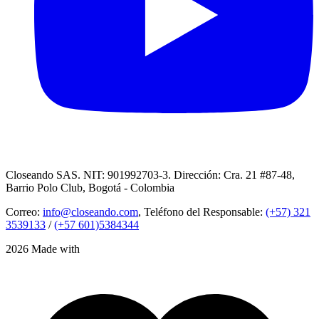
Closeando SAS. NIT: 901992703-3. Dirección: Cra. 21 #87-48,
Barrio Polo Club, Bogotá - Colombia
Correo:
info@closeando.com
, Teléfono del Responsable:
(+57) 321
3539133
/
(+57 601)5384344
2026 Made with