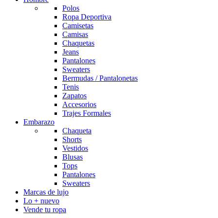
Polos
Ropa Deportiva
Camisetas
Camisas
Chaquetas
Jeans
Pantalones
Sweaters
Bermudas / Pantalonetas
Tenis
Zapatos
Accesorios
Trajes Formales
Embarazo
Chaqueta
Shorts
Vestidos
Blusas
Tops
Pantalones
Sweaters
Marcas de lujo
Lo + nuevo
Vende tu ropa