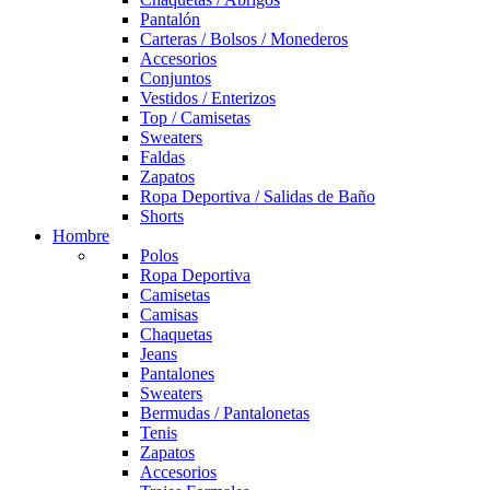
Pantalón
Carteras / Bolsos / Monederos
Accesorios
Conjuntos
Vestidos / Enterizos
Top / Camisetas
Sweaters
Faldas
Zapatos
Ropa Deportiva / Salidas de Baño
Shorts
Hombre
Polos
Ropa Deportiva
Camisetas
Camisas
Chaquetas
Jeans
Pantalones
Sweaters
Bermudas / Pantalonetas
Tenis
Zapatos
Accesorios