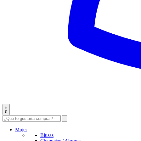
0
Mujer
Blusas
Chaquetas / Abrigos