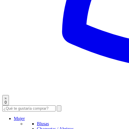
0
Mujer
Blusas
Chaquetas / Abrigos