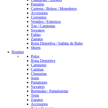
Pantalón
Carteras / Bolsos / Monederos
Accesorios
Conjuntos
Vestidos / Enterizos
Top / Camisetas
Sweaters
Faldas
Zapatos
Ropa Deportiva / Salidas de Baño
Shorts
Hombre
Polos
Ropa Deportiva
Camisetas
Camisas
Chaquetas
Jeans
Pantalones
Sweaters
Bermudas / Pantalonetas
Tenis
Zapatos
Accesorios