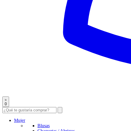
0
Mujer
Blusas
Chaquetas / Abrigos