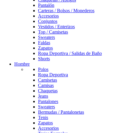
Pantalón
Carteras / Bolsos / Monederos
Accesorios
Conjuntos
Vestidos / Enterizos
Top / Camisetas
Sweaters
Faldas
Zapatos
Ropa Deportiva / Salidas de Baño
Shorts
Hombre
Polos
Ropa Deportiva
Camisetas
Camisas
Chaquetas
Jeans
Pantalones
Sweaters
Bermudas / Pantalonetas
Tenis
Zapatos
Accesorios