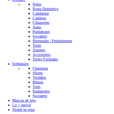
Polos
Ropa Deportiva
Camisetas
Camisas
Chaquetas
Jeans
Pantalones
Sweaters
Bermudas / Pantalonetas
Tenis
Zapatos
Accesorios
Trajes Formales
Embarazo
Chaqueta
Shorts
Vestidos
Blusas
Tops
Pantalones
Sweaters
Marcas de lujo
Lo + nuevo
Vende tu ropa