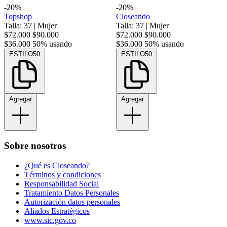
-20%
-20%
Topshop
Closeando
Talla: 37
|
Mujer
Talla: 37
|
Mujer
$72.000
$90.000
$72.000
$90.000
$36.000
50% usando
$36.000
50% usando
ESTILO50
ESTILO50
Agregar
Agregar
Sobre nosotros
¿Qué es Closeando?
Términos y condiciones
Responsabilidad Social
Tratamiento Datos Personales
Autorización datos personales
Aliados Estratégicos
www.sic.gov.co