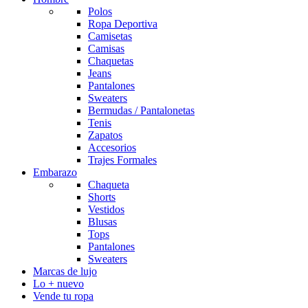
Polos
Ropa Deportiva
Camisetas
Camisas
Chaquetas
Jeans
Pantalones
Sweaters
Bermudas / Pantalonetas
Tenis
Zapatos
Accesorios
Trajes Formales
Embarazo
Chaqueta
Shorts
Vestidos
Blusas
Tops
Pantalones
Sweaters
Marcas de lujo
Lo + nuevo
Vende tu ropa