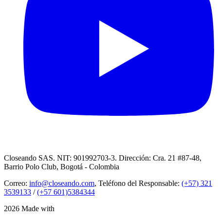
Closeando SAS. NIT: 901992703-3. Dirección: Cra. 21 #87-48,
Barrio Polo Club, Bogotá - Colombia
Correo:
info@closeando.com
, Teléfono del Responsable:
(+57) 321
3539133
/
(+57 601)5384344
2026 Made with