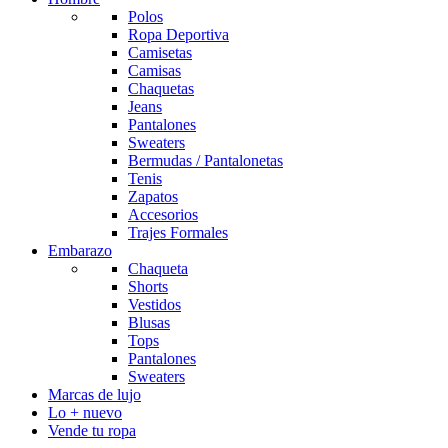
Polos
Ropa Deportiva
Camisetas
Camisas
Chaquetas
Jeans
Pantalones
Sweaters
Bermudas / Pantalonetas
Tenis
Zapatos
Accesorios
Trajes Formales
Embarazo
Chaqueta
Shorts
Vestidos
Blusas
Tops
Pantalones
Sweaters
Marcas de lujo
Lo + nuevo
Vende tu ropa