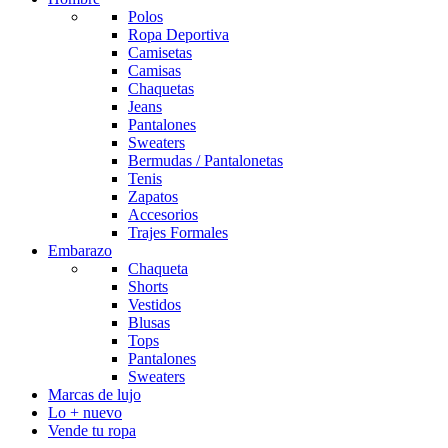
Polos
Ropa Deportiva
Camisetas
Camisas
Chaquetas
Jeans
Pantalones
Sweaters
Bermudas / Pantalonetas
Tenis
Zapatos
Accesorios
Trajes Formales
Embarazo
Chaqueta
Shorts
Vestidos
Blusas
Tops
Pantalones
Sweaters
Marcas de lujo
Lo + nuevo
Vende tu ropa