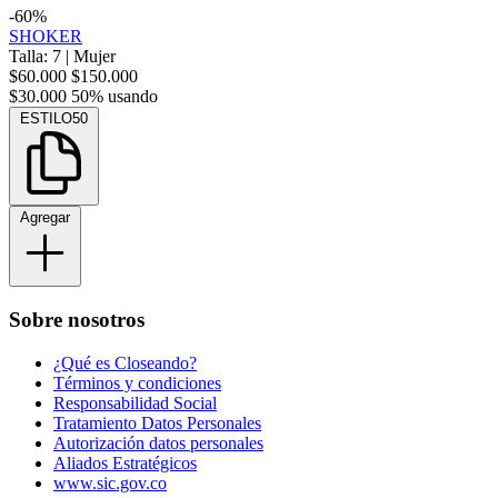
-60%
SHOKER
Talla: 7
|
Mujer
$60.000
$150.000
$30.000
50% usando
ESTILO50
Agregar
Sobre nosotros
¿Qué es Closeando?
Términos y condiciones
Responsabilidad Social
Tratamiento Datos Personales
Autorización datos personales
Aliados Estratégicos
www.sic.gov.co