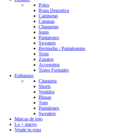
Polos
Ropa Deportiva
Camisetas
Camisas
Chaquetas
Jeans
Pantalones
Sweaters
Bermudas / Pantalonetas
Tenis
Zapatos
Accesorios
Trajes Formales
Embarazo
Chaqueta
Shorts
Vestidos
Blusas
Tops
Pantalones
Sweaters
Marcas de lujo
Lo + nuevo
Vende tu ropa