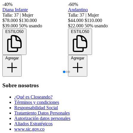
-40%
-60%
Diana Infante
Andantino
Talla: 37
|
Mujer
Talla: 37
|
Mujer
$78.000
$130.000
$44.000
$110.000
$39.000
50% usando
$22.000
50% usando
ESTILO50
ESTILO50
Agregar
Agregar
Sobre nosotros
¿Qué es Closeando?
Términos y condiciones
Responsabilidad Social
Tratamiento Datos Personales
Autorización datos personales
Aliados Estratégicos
www.sic.gov.co