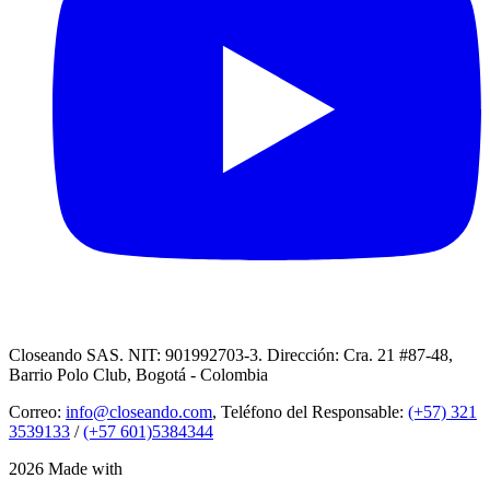
Closeando SAS. NIT: 901992703-3. Dirección: Cra. 21 #87-48,
Barrio Polo Club, Bogotá - Colombia
Correo:
info@closeando.com
, Teléfono del Responsable:
(+57) 321
3539133
/
(+57 601)5384344
2026 Made with