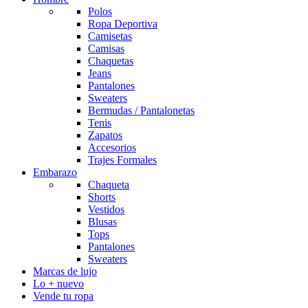
Polos
Ropa Deportiva
Camisetas
Camisas
Chaquetas
Jeans
Pantalones
Sweaters
Bermudas / Pantalonetas
Tenis
Zapatos
Accesorios
Trajes Formales
Embarazo
Chaqueta
Shorts
Vestidos
Blusas
Tops
Pantalones
Sweaters
Marcas de lujo
Lo + nuevo
Vende tu ropa