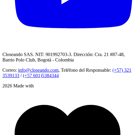
Closeando SAS. NIT: 901992703-3. Dirección: Cra. 21 #87-48,
Barrio Polo Club, Bogotá - Colombia
Correo:
info@closeando.com
, Teléfono del Responsable:
(+57) 321
3539133
/
(+57 601)5384344
2026 Made with