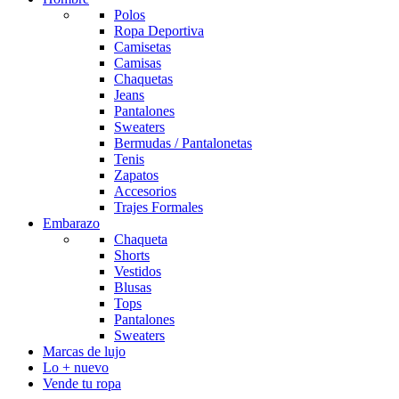
Polos
Ropa Deportiva
Camisetas
Camisas
Chaquetas
Jeans
Pantalones
Sweaters
Bermudas / Pantalonetas
Tenis
Zapatos
Accesorios
Trajes Formales
Embarazo
Chaqueta
Shorts
Vestidos
Blusas
Tops
Pantalones
Sweaters
Marcas de lujo
Lo + nuevo
Vende tu ropa