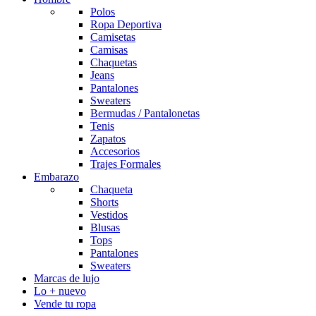
Polos
Ropa Deportiva
Camisetas
Camisas
Chaquetas
Jeans
Pantalones
Sweaters
Bermudas / Pantalonetas
Tenis
Zapatos
Accesorios
Trajes Formales
Embarazo
Chaqueta
Shorts
Vestidos
Blusas
Tops
Pantalones
Sweaters
Marcas de lujo
Lo + nuevo
Vende tu ropa