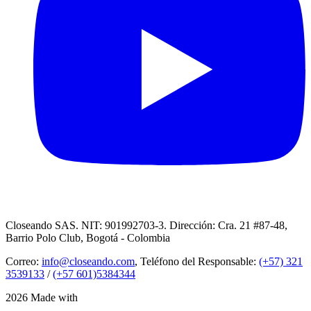
Closeando SAS. NIT: 901992703-3. Dirección: Cra. 21 #87-48,
Barrio Polo Club, Bogotá - Colombia
Correo:
info@closeando.com
, Teléfono del Responsable:
(+57) 321
3539133
/
(+57 601)5384344
2026 Made with