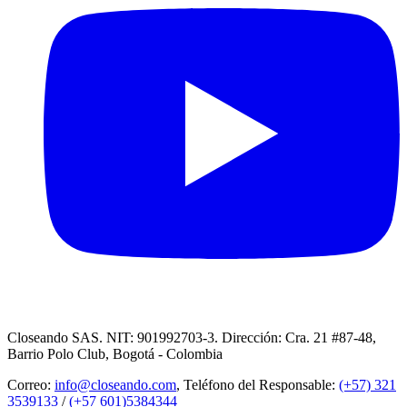
Closeando SAS. NIT: 901992703-3. Dirección: Cra. 21 #87-48,
Barrio Polo Club, Bogotá - Colombia
Correo:
info@closeando.com
, Teléfono del Responsable:
(+57) 321
3539133
/
(+57 601)5384344