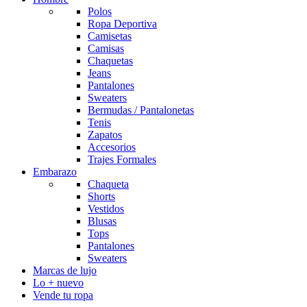
Polos
Ropa Deportiva
Camisetas
Camisas
Chaquetas
Jeans
Pantalones
Sweaters
Bermudas / Pantalonetas
Tenis
Zapatos
Accesorios
Trajes Formales
Embarazo
Chaqueta
Shorts
Vestidos
Blusas
Tops
Pantalones
Sweaters
Marcas de lujo
Lo + nuevo
Vende tu ropa