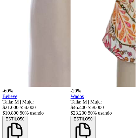
-60%
-20%
Believe
Wados
Talla: M
|
Mujer
Talla: M
|
Mujer
$21.600
$54.000
$46.400
$58.000
$10.800
50% usando
$23.200
50% usando
ESTILO50
ESTILO50