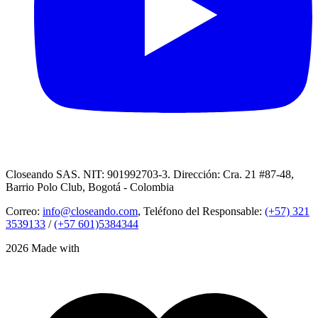
Closeando SAS. NIT: 901992703-3. Dirección: Cra. 21 #87-48,
Barrio Polo Club, Bogotá - Colombia
Correo:
info@closeando.com
, Teléfono del Responsable:
(+57) 321
3539133
/
(+57 601)5384344
2026 Made with