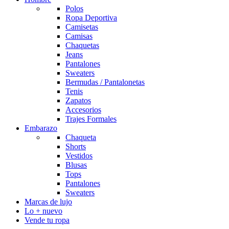
Polos
Ropa Deportiva
Camisetas
Camisas
Chaquetas
Jeans
Pantalones
Sweaters
Bermudas / Pantalonetas
Tenis
Zapatos
Accesorios
Trajes Formales
Embarazo
Chaqueta
Shorts
Vestidos
Blusas
Tops
Pantalones
Sweaters
Marcas de lujo
Lo + nuevo
Vende tu ropa