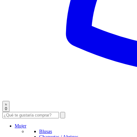
0
Mujer
Blusas
Chaquetas / Abrigos