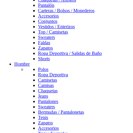
Pantalón
Carteras / Bolsos / Monederos
Accesorios
Conjuntos
Vestidos / Enterizos
Top / Camisetas
Sweaters
Faldas
Zapatos
Ropa Deportiva / Salidas de Baño
Shorts
Hombre
Polos
Ropa Deportiva
Camisetas
Camisas
Chaquetas
Jeans
Pantalones
Sweaters
Bermudas / Pantalonetas
Tenis
Zapatos
Accesorios