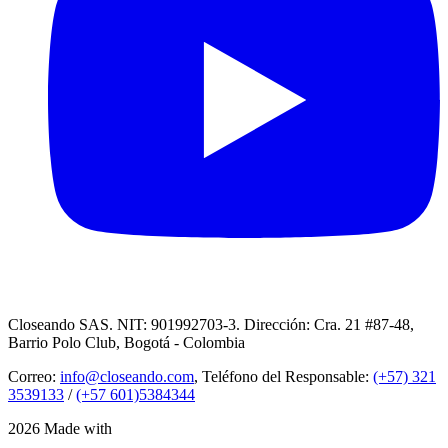
Closeando SAS. NIT: 901992703-3. Dirección: Cra. 21 #87-48,
Barrio Polo Club, Bogotá - Colombia
Correo:
info@closeando.com
, Teléfono del Responsable:
(+57) 321
3539133
/
(+57 601)5384344
2026 Made with