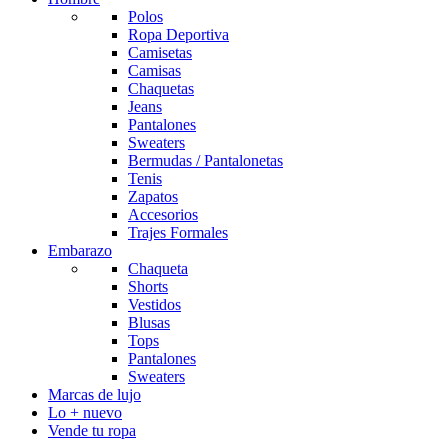
Polos
Ropa Deportiva
Camisetas
Camisas
Chaquetas
Jeans
Pantalones
Sweaters
Bermudas / Pantalonetas
Tenis
Zapatos
Accesorios
Trajes Formales
Embarazo
Chaqueta
Shorts
Vestidos
Blusas
Tops
Pantalones
Sweaters
Marcas de lujo
Lo + nuevo
Vende tu ropa