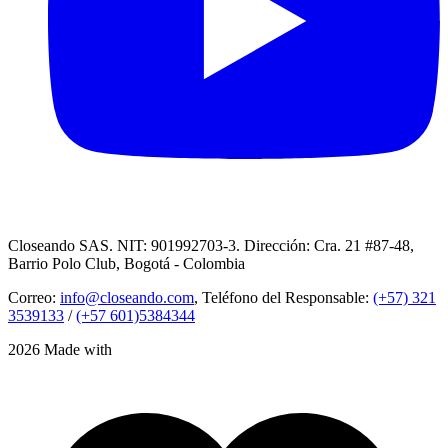
Closeando SAS. NIT: 901992703-3. Dirección: Cra. 21 #87-48,
Barrio Polo Club, Bogotá - Colombia
Correo:
info@closeando.com
, Teléfono del Responsable:
(+57) 321
3539133
/
(+57 601)5384344
2026 Made with