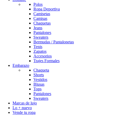
Polos
Ropa Deportiva
Camisetas
Camisas
Chaquetas
Jeans
Pantalones
Sweaters
Bermudas / Pantalonetas
Tenis
Zapatos
Accesorios
Trajes Formales
Embarazo
Chaqueta
Shorts
Vestidos
Blusas
Tops
Pantalones
Sweaters
Marcas de lujo
Lo + nuevo
Vende tu ropa