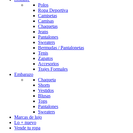
Polos
Ropa Deportiva
Camisetas
Camisas
Chaquetas
Jeans
Pantalones
Sweaters
Bermudas / Pantalonetas
Tenis
Zapatos
Accesorios
Trajes Formales
Embarazo
Chaqueta
Shorts
Vestidos
Blusas
Tops
Pantalones
Sweaters
Marcas de lujo
Lo + nuevo
Vende tu ropa