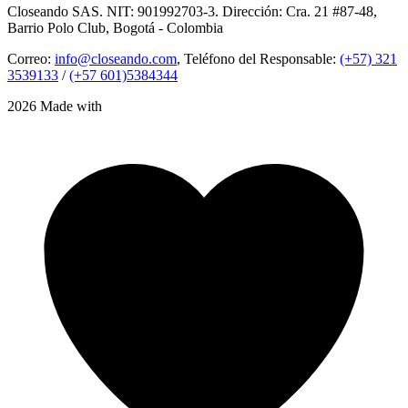
Closeando SAS. NIT: 901992703-3. Dirección: Cra. 21 #87-48,
Barrio Polo Club, Bogotá - Colombia
Correo:
info@closeando.com
, Teléfono del Responsable:
(+57) 321
3539133
/
(+57 601)5384344
2026 Made with