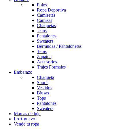
Polos
Ropa Deportiva
Camisetas
Camisas
Chaquetas
Jeans
Pantalones
Sweaters
Bermudas / Pantalonetas
Tenis
Zapatos
Accesorios
Trajes Formales
Embarazo
Chaqueta
Shorts
Vestidos
Blusas
Tops
Pantalones
Sweaters
Marcas de lujo
Lo + nuevo
Vende tu ropa