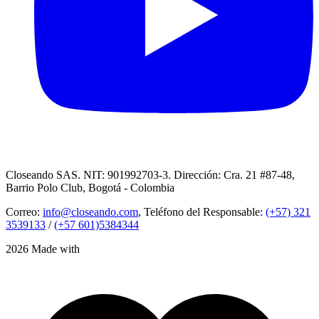
Closeando SAS. NIT: 901992703-3. Dirección: Cra. 21 #87-48,
Barrio Polo Club, Bogotá - Colombia
Correo:
info@closeando.com
, Teléfono del Responsable:
(+57) 321
3539133
/
(+57 601)5384344
2026 Made with