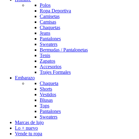
Polos
Ropa Deportiva
Camisetas
Camisas
Chaquetas
Jeans
Pantalones
Sweaters
Bermudas / Pantalonetas
Tenis
Zapatos
Accesorios
Trajes Formales
Embarazo
Chaqueta
Shorts
Vestidos
Blusas
Tops
Pantalones
Sweaters
Marcas de lujo
Lo + nuevo
Vende tu ropa