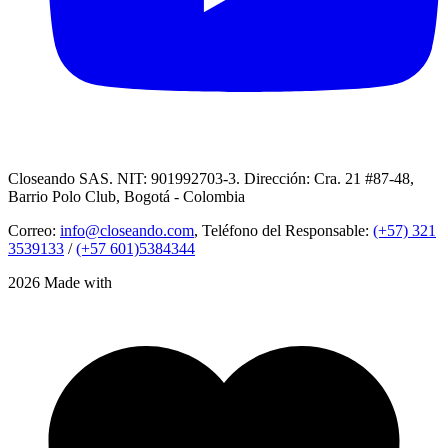
Closeando SAS. NIT: 901992703-3. Dirección: Cra. 21 #87-48,
Barrio Polo Club, Bogotá - Colombia
Correo:
info@closeando.com
, Teléfono del Responsable:
(+57) 321
3539133
/
(+57 601)5384344
2026 Made with